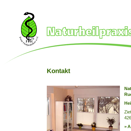
Kontakt
Nat
Rue
Hei
Zie
426
» A